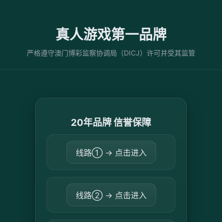
真人游戏第一品牌
严格遵守澳门博彩监察协调局（DICJ）许可并受其监管
20年品牌 信誉保障
线路① → 点击进入
线路② → 点击进入