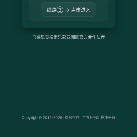
线路③ → 点击进入
马德里竞技俱乐部亚洲区官方合作伙伴
Copyright© 2012-2026 · 稳台推荐 · 世界杯指定投注平台